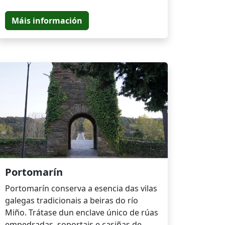
Máis información
Portomarín
Portomarín conserva a esencia das vilas
galegas tradicionais a beiras do río
Miño. Trátase dun enclave único de rúas
empedradas, soportais e casiñas de