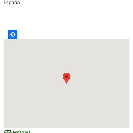
España
bed
HOTEL