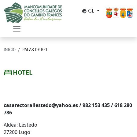
Ir o contido principal
GL
language
INICIO
PALAS DE REI
bed
HOTEL
Reitoral de Lestedo
casarectorallestedo@yahoo.es / 982 153 435 / 618 280
786
Aldea: Lestedo
27200 Lugo