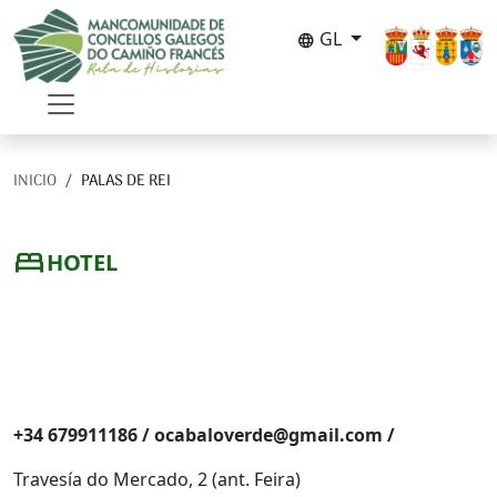
Ir o contido principal
GL
language
INICIO
PALAS DE REI
bed
HOTEL
Pensión O Cabalo
Verde
+34 679911186 / ocabaloverde@gmail.com /
Travesía do Mercado, 2 (ant. Feira)